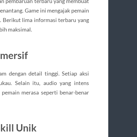
an pembaruan terbaru yang membuat
enantang. Game ini mengajak pemain
. Berikut lima informasi terbaru yang
ebih maksimal.
Imersif
am dengan detail tinggi. Setiap aksi
kau. Selain itu, audio yang intens
 pemain merasa seperti benar-benar
kill Unik