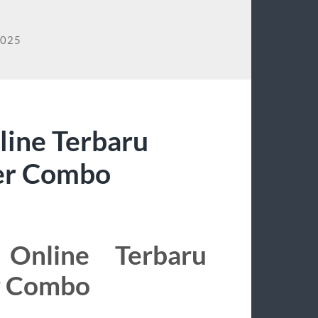
2025
line Terbaru
wer Combo
Online Terbaru
er Combo