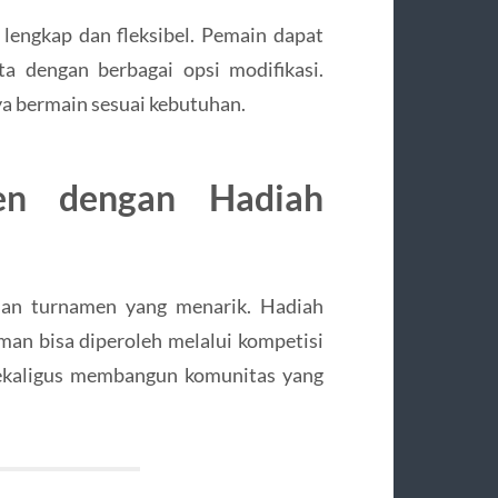
h lengkap dan fleksibel. Pemain dapat
ta dengan berbagai opsi modifikasi.
a bermain sesuai kebutuhan.
en dengan Hadiah
 dan turnamen yang menarik. Hadiah
man bisa diperoleh melalui kompetisi
sekaligus membangun komunitas yang