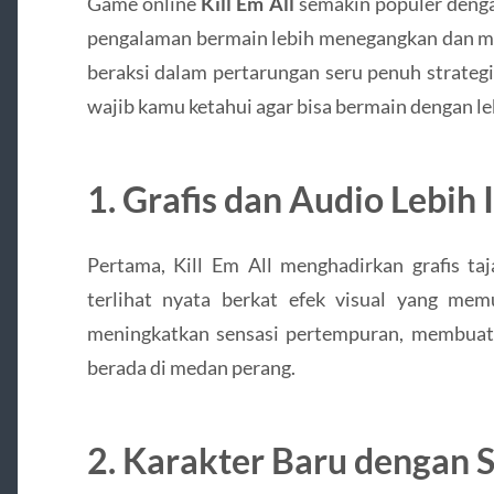
Game online
Kill Em All
semakin populer deng
pengalaman bermain lebih menegangkan dan m
beraksi dalam pertarungan seru penuh strategi
wajib kamu ketahui agar bisa bermain dengan l
1. Grafis dan Audio Lebih 
Pertama, Kill Em All menghadirkan grafis taj
terlihat nyata berkat efek visual yang memu
meningkatkan sensasi pertempuran, membuat
berada di medan perang.
2. Karakter Baru dengan S