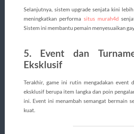
Selanjutnya, sistem upgrade senjata kini lebi
meningkatkan performa
situs murah4d
senja
Sistem ini membantu pemain menyesuaikan gay
5. Event dan Turnam
Eksklusif
Terakhir, game ini rutin mengadakan event
eksklusif berupa item langka dan poin pengala
ini. Event ini menambah semangat bermain 
kuat.