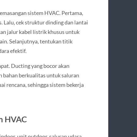
 pemasangan sistem HVAC. Pertama,
 Lalu, cek struktur dinding dan lantai
an jalur kabel listrik khusus untuk
in. Selanjutnya, tentukan titik
ara efektif.
apat. Ducting yang bocor akan
n bahan berkualitas untuk saluran
ai rencana, sehingga sistem bekerja
em HVAC
oor, unit outdoor, saluran udara,