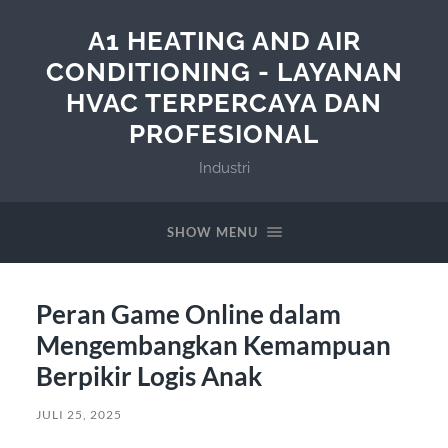
A1 HEATING AND AIR
CONDITIONING - LAYANAN
HVAC TERPERCAYA DAN
PROFESIONAL
Industri
SHOW MENU
Peran Game Online dalam
Mengembangkan Kemampuan
Berpikir Logis Anak
JULI 25, 2025