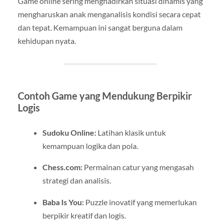
Game online sering menghadirkan situasi dinamis yang
mengharuskan anak menganalisis kondisi secara cepat
dan tepat. Kemampuan ini sangat berguna dalam
kehidupan nyata.
Contoh Game yang Mendukung Berpikir
Logis
Sudoku Online:
Latihan klasik untuk
kemampuan logika dan pola.
Chess.com:
Permainan catur yang mengasah
strategi dan analisis.
Baba Is You:
Puzzle inovatif yang memerlukan
berpikir kreatif dan logis.